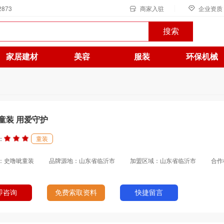
2873
商家入驻
企业资质
搜索
家居建材
美容
服装
环保机械
童装 用爱守护
：
童装
：史噜呲童装
品牌源地：山东省临沂市
加盟区域：山东省临沂市
合作
即咨询
免费索取资料
快捷留言