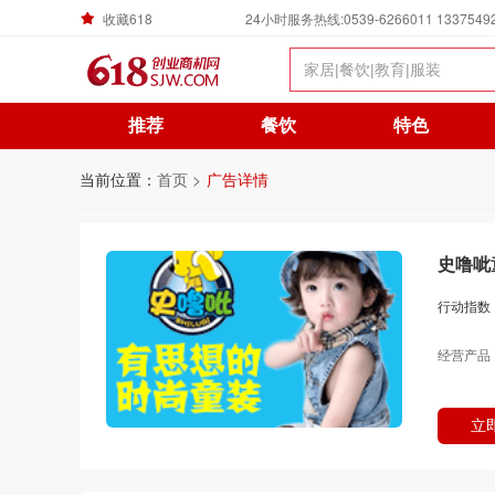
收藏618
24小时服务热线:0539-6266011 1337549
推荐
餐饮
特色
当前位置：
首页 >
广告详情
史噜呲
行动指数
经营产品
立