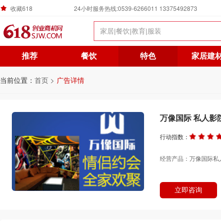
收藏618
24小时服务热线:0539-6266011 13375492873
推荐
餐饮
特色
家居建
当前位置：
首页 >
广告详情
万像国际 私人影
行动指数：
经营产品：万像国际私
立即咨询