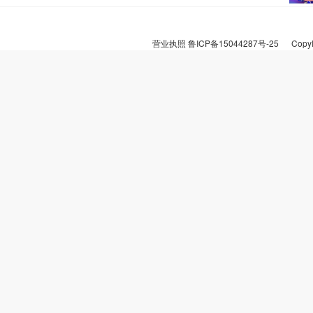
营业执照
鲁ICP备15044287号-25
CopyR